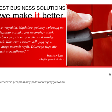
EST BUSINESS SOLUTIONS
it
we make
better
t we wszystkim. Najdalsze gwiazdy wpływają na
iejszego poranka jest wczorajszy obłok.
adna rzecz nie może wyjść spod władzy
iek. Kamienie i twarze odbijają się w
 drogę naszych myśli. Dlaczego więc nie
 jest przypadkowo? ”
Stanisław Lem
- Szpital przemienienia -
Mi
erdecznie przepraszamy podstrona w przygotowaniu.