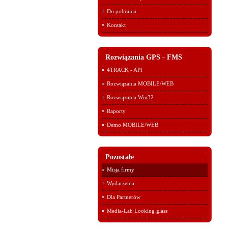
Do pobrania
Kontakt
Rozwiązania GPS - FMS
4TRACK - API
Rozwiązania MOBILE/WEB
Rozwiązania Win32
Raporty
Demo MOBILE/WEB
Pozostałe
Misja firmy
Wydarzenia
Dla Partnerów
Media-Lab Looking glass