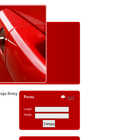
sja firmy
Poczta
Login
Hasło