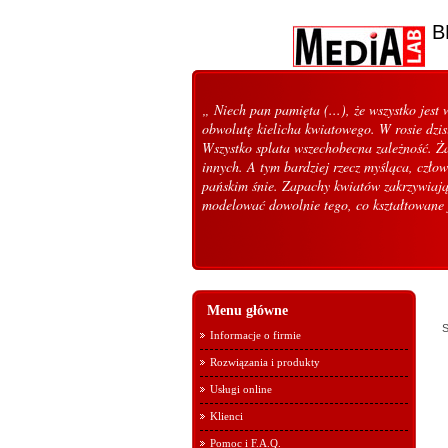
B
„ Niech pan pamięta (...), że wszystko jes
obwolutę kielicha kwiatowego. W rosie dzis
Wszystko splata wszechobecna zależność. Ż
innych. A tym bardziej rzecz myśląca, człow
pańskim śnie. Zapachy kwiatów zakrzywiają
modelować dowolnie tego, co kształtowane
Menu główne
S
Informacje o firmie
Rozwiązania i produkty
Usługi online
Klienci
Pomoc i F.A.Q.